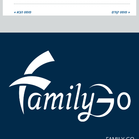
« פוסט קודם
פוסט הבא »